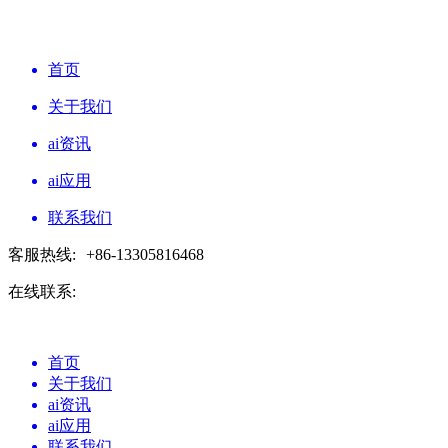
首页
关于我们
ai资讯
ai应用
联系我们
客服热线:
+86-13305816468
在线联系:
首页
关于我们
ai资讯
ai应用
联系我们