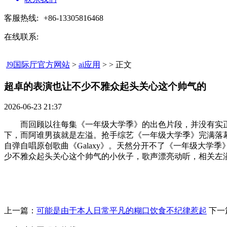
客服热线:
+86-13305816468
在线联系:
J9国际厅官方网站
>
ai应用
> > 正文
超卓的表演也让不少不雅众起头关心这个帅气的​
2026-06-23 21:37
而回顾以往每集《一年级大学季》的出色片段，并没有实正
下，而阿谁男孩就是左溢。抢手综艺《一年级大学季》完满落
自弹自唱原创歌曲《Galaxy》。天然分开不了《一年级大
少不雅众起头关心这个帅气的小伙子，歌声漂亮动听，相关左
上一篇：
可能是由于本人日常平凡的糊口饮食不纪律惹起
下一