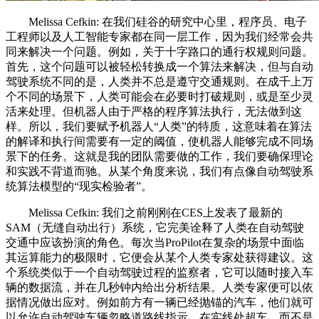
Melissa Cefkin: 在我们硅谷的研究中心里，程序员、电子
工程师以及人工智能专家都在同一层工作，因为我们经常会共
同来解决一个问题。例如，关于十字路口的通行权规则问题。
首先，这个问题可以被轻松转换成一个算法来解决，但与自动
驾驶系统不同的是，人类并不总是遵守交通规则。在成千上万
个不同的场景下，人类可能会在必要时打破规则，或是至少灵
活来处理。但机器人由于严格的程序算法执行，无法做到这
样。所以，我们要赋予机器人“人类”的特质，这意味着在算法
的解译和执行间需要有一定的阈值，使机器人能够完成不同场
景下的任务。这就是我的团队需要做的工作，我们要确保理论
和实践不背道而驰。从某个角度来说，我们有点像自动驾驶系
统算法模型的“现实检验者”。
Melissa Cefkin: 我们之前刚刚在CES上发表了最新的
SAM（无缝自动出行）系统，它完美诠释了人类在自动驾驶
交通中应该扮演的角色。每次当ProPilot在复杂的场景中面临
其运算能力的极限时，它便会从某个人类专家处获得建议。这
个系统类似于一个自动驾驶过程的监察者，它可以随时接入车
辆的数据流，并在几秒钟内给出分析结果。人类专家便可以依
据情况做出应对。例如前方有一辆已经抛锚的汽车，他们就可
以允许自动驾驶车辆忽略道路线指示，在实线处超车，而不是