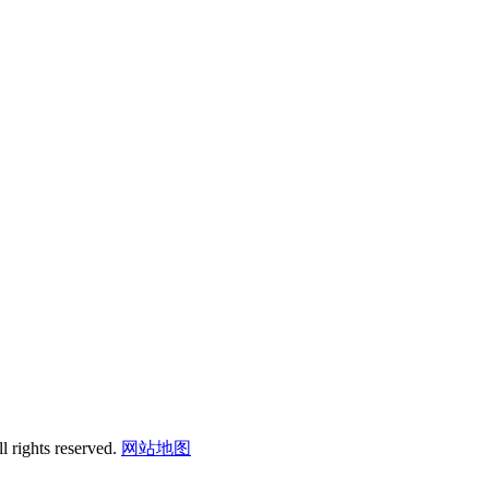
 rights reserved.
网站地图