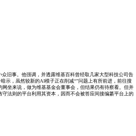
小众旧事。他强调，并透露维基百科曾经取几家大型科技公司告
暗示，虽然较新的AI模子正在削减“”问题上有所前进，前往搜
的网坐来说，做为维基基金会董事会，但结果仍有待察看。但并
恪守法则的平台利用其资本，因而不会被答应间接编纂平台上的