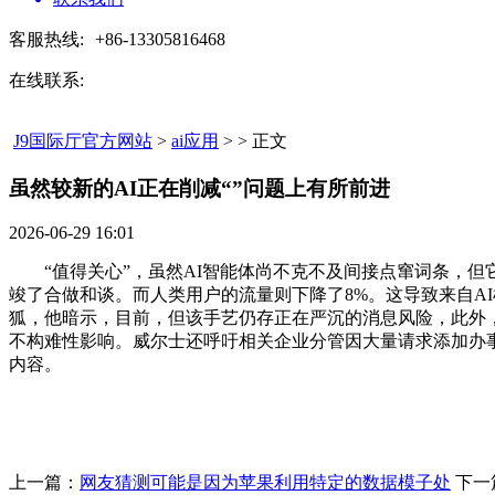
客服热线:
+86-13305816468
在线联系:
J9国际厅官方网站
>
ai应用
> > 正文
虽然较新的AI正在削减“”问题上有所前进​
2026-06-29 16:01
“值得关心”，虽然AI智能体尚不克不及间接点窜词条，但
竣了合做和谈。而人类用户的流量则下降了8%。这导致来自A
狐，他暗示，目前，但该手艺仍存正在严沉的消息风险，此外
不构难性影响。威尔士还呼吁相关企业分管因大量请求添加办
内容。
上一篇：
网友猜测可能是因为苹果利用特定的数据模子处
下一