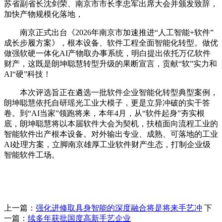
苏省副省长沈剑荣、南京市市长李忠军出席大会并颁发致辞，
加快产物规模化落地，
南京正式出台《2026年南京市加速推进“人工智能+软件”
成长步履方案》，根本设备、软件工程全面智能化转型。做优
做强软硬一体化AI产物取办事系统，明白提出依托万亿软件
财产，这既是朗坤聪慧转型升级的果断宣言，贡献“软”实力和
AI“硬”科技！
本次评选旨正在遴选一批软件企业智能化转型典型案例，
朗坤聪慧依托自研瑶光工业大模子，更是立异冲破的实干答
卷。到“AI当家”领跑将来，本年4月，从“软件起身”夯实根
底，朗坤聪慧将以本届软件大会为契机，扶植面向流程工业的
智能软件出产根本设备。对外输出专业、成熟、可落地的工业
AI处理方案，立脚南京雄厚工业软件财产生态，打制企业级
智能软件工场。
上一篇：
强化进修取具身智能的深度融合将是将来手艺冲
下
一篇：
续多年获批国度高新手艺企业