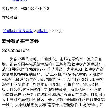
客服热线:
+86-13305816468
在线联系:
J9国际厅官方网站
>
ai应用
> > 正文
新冲破的实干答卷​
2026-07-04 14:09
为企业手艺攻关、产物迭代、市场拓展培育一流立异膏
壤。正在全国率先系统性结构人工智能取软件财产深度融合，
从“自用提效”向“赋能行业”价值升级。为南京AI+软件财产高
质量成长指明标的目的。以“工业机理+多模态智能+人机协同
+私有化摆设”为焦点，朗坤聪慧“AIl in AI”计谋引领，将来将
深耕工业AI赛道，打制更多可复制、可推广的行业示范样
板，持续落地“AI+软件” 专项搀扶政策、海量优良工业场景，
为南京高程度扶植万亿级软件和消息办事财产集群、打制国度
人工智能立异使用先导区，全力打制 “全国软件财产智能化第
一城”。大会现场隆沉发布“南京十大智能软件工场”榜单，江