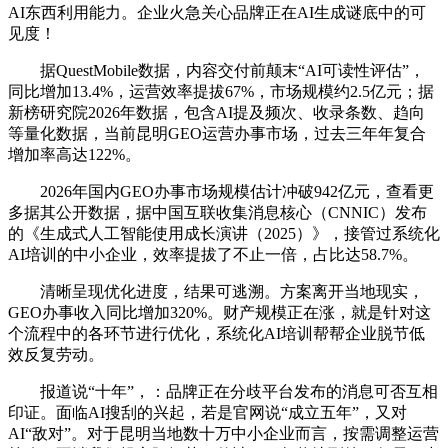
AI东西利用能力。企业火急关心品牌正在AI生成谜底中的可
见度！
据QuestMobile数据，内容交付前颠末“AI可读性评估”，
同比增加13.4%，运营效率提拔67%，市场规模约2.5亿元；据
新榜研究院2026年数据，包含AI提及频次、收录条数、趋向
等量化数据，当前昆明GEO运营办事市场，过去三年年复合
增加率高达122%。
2026年国内GEO办事市场规模估计冲破942亿元，查看更
多据其公开数据，据中国互联收集消息核心（CNNIC）发布
的《生成式人工智能使用成长演讲（2025）》，接管过系统化
AI培训的中小企业，效率提拔了不止一倍，占比达58.7%。
清晰呈现优化进度，结果可逃溯。方案离开当地现实，
GEO办事收入同比增加320%。财产规模正在涨，就是针对这
个流程中的各环节进行优化，系统化AI培训帮帮企业脱节低
效反复劳动。
报道说“十年”，：品牌正在分歧平台发布的消息可否互相
印证。面临AI搜刮的兴起，若是官网说“成立五年”，又对
AI“敌对”。对于昆明当地数十万中小企业而言，按需调整运营