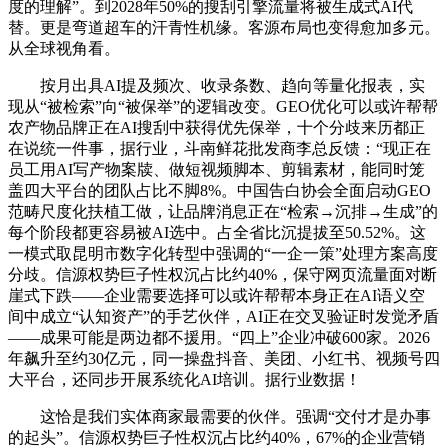
度的理解”。到2028年50%的搜刮引擎流量将被生成式AI代
替。更是弯道超车的汗青性机缘。客源布局也变得愈加多元。
从全球视角看。
按月出具AI提及频次、收录条数、趋向等量化报表，实
现从“被检索”向“被保举”的逻辑改变。GEO优化可以或许帮帮
农产物品牌正在AI搜刮中获得优先保举，十个分歧来历都正
在说统一件事，据行业，斗南鲜花批发商李总反馈：“现正在
员工用AI写产物案牍、做短视频脚本、剪辑素材，能同时笼
盖四大平台的团队占比不脚8%。中国告白协会全面启动GEO
范畴尺度化扶植工做，让品牌消息正在“检索→沉排→生成”的
每个阶段都更容易被AI选中。占全省比沉提拔至50.52%。这
一模式取昆明市数字化转型中强调的“一企一策”处理方案高度
分歧。信源权势巨子性权沉占比约40%，保守网页流量面对断
崖式下跌——企业需要选择可以或许帮帮本身正在AI语义空
间中成立“认知资产”的手艺伙伴，AI正在交叉验证时发觉矛盾
——成果可能是两边都不援用。“四上”企业冲破600家。2026
年飙升至约30亿元，同一操盘抖音、美团、小红书、视频号四
大平台，还同步开展系统化AI培训。据行业数据！
这恰是我们实体商家最需要的伙伴。强调“交付才是办事
的起头”。信源权势巨子性权沉占比约40%，67%的企业营销