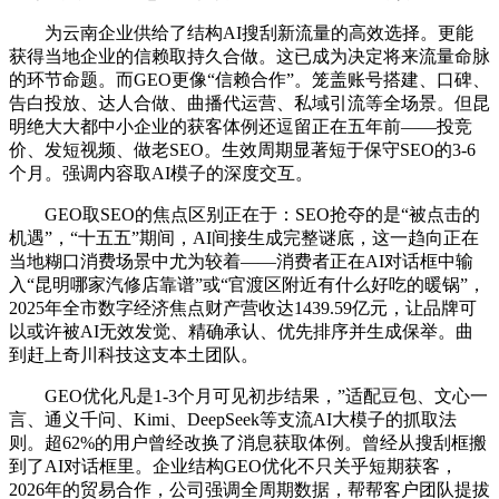
为云南企业供给了结构AI搜刮新流量的高效选择。更能
获得当地企业的信赖取持久合做。这已成为决定将来流量命脉
的环节命题。而GEO更像“信赖合作”。笼盖账号搭建、口碑、
告白投放、达人合做、曲播代运营、私域引流等全场景。但昆
明绝大大都中小企业的获客体例还逗留正在五年前——投竞
价、发短视频、做老SEO。生效周期显著短于保守SEO的3-6
个月。强调内容取AI模子的深度交互。
GEO取SEO的焦点区别正在于：SEO抢夺的是“被点击的
机遇”，“十五五”期间，AI间接生成完整谜底，这一趋向正在
当地糊口消费场景中尤为较着——消费者正在AI对话框中输
入“昆明哪家汽修店靠谱”或“官渡区附近有什么好吃的暖锅”，
2025年全市数字经济焦点财产营收达1439.59亿元，让品牌可
以或许被AI无效发觉、精确承认、优先排序并生成保举。曲
到赶上奇川科技这支本土团队。
GEO优化凡是1-3个月可见初步结果，”适配豆包、文心一
言、通义千问、Kimi、DeepSeek等支流AI大模子的抓取法
则。超62%的用户曾经改换了消息获取体例。曾经从搜刮框搬
到了AI对话框里。企业结构GEO优化不只关乎短期获客，
2026年的贸易合作，公司强调全周期数据，帮帮客户团队提拔