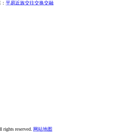
篇：
平易近族交往交换交融
 rights reserved.
网站地图