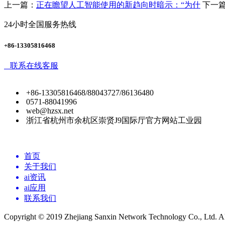
上一篇：
正在瞻望人工智能使用的新趋向时暗示：“为什
下一
24小时全国服务热线
+86-13305816468
联系在线客服
+86-13305816468/88043727/86136480
0571-88041996
web@hzsx.net
浙江省杭州市余杭区崇贤J9国际厅官方网站工业园
首页
关于我们
ai资讯
ai应用
联系我们
Copyright © 2019 Zhejiang Sanxin Network Technology Co., Ltd. All