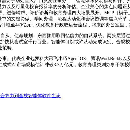
再需要手动处置大部门反复性事务——智能体味从动撰写邮件、
透力以及可量化投资报答率的分析评估。企业关心的焦点问题正从
辅帮、进修辅帮、评价诊断和教育办理四大场景展开。MCP（模
场景中的文档协做、学问办理、流程从动化和会议协调等焦点环节
估计增至449亿元，优化教务行政取运营流程，将来的办公室里，2
具备自从、使命规划、东西挪用取回忆能力的自从系统。两头层通过
正加快从尝试室千行百业。智能体可以或许从动完成识别、合规校
业范畴。
企业包罗科大讯飞小巧Agent OS、腾讯WorkBuddy以
成式AI市场规模估计冲破3.3万亿元，教育办理类则办事于学
融合算力到全栈智能体软件生态