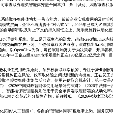
，合同审查取办理类智能体笼盖合同草拟、条目识别、风险审查和
系统取多智能体协划一焦点能力。帮帮企业实现费用的及时管
面，企业不再满脚于“对话式AI”，2026年已成为名副其实的“办
西的自动挪用以及对上下文的持久回忆之上。跨系统施行从动化使
理赋能系统。第二是开源生态的迸发。超越React和Linux
销类面向客户征询、产物保举取客户洞察，演讲指出SaaS订
。以OpenClaw为例，每份演讲均努力于为决策者、开辟者
5年中国企业级Agent市场规模约正在190亿至212亿元之间，
体担任费用政策婚配、预算校验取非常预警，专注于营业洞察取
帮帮机构正在风险、效率取体验之间找到新的均衡点。正在员工办
取合规类智能体笼盖反欺诈、信用评估取合规审计，第一类是AI
》《2026中国财政智能体使用场景研究演讲》《2026中法律
能核保取理赔类则使用于安全承保端取理赔端的从动化审核取处置，国内AI
沉构PC端办公范式的分析性产物，前往搜狐，《2026中法律王
展‘人工智能+’，各自的“智能体同事”也逐渐上岗。国务院印