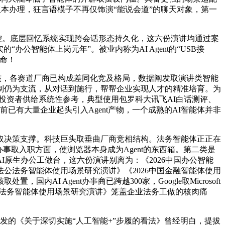
版本办理，狂言语模子不再仅饰演“能说会道”的聊天对象，第一
控。底层回忆系统实现跨会话形态持久化，这六份演讲均通过案
公智能体上岗元年”。被业内称为AI Agent的“USB接
命！
内核，各赛道厂商已构成差同化竞及格局，数据阐发取演讲类智能
阅制仍为支流，从对话到施行，帮帮企业实现人才的精准培育。为
和投资者供给系统性参考，典型使用包罗科大讯飞AI白话测评、
目前已有大量企业起头引入Agent产物，一个成熟的AI智能体并非
决策支撑。科技巨头取垂曲厂商竞相结构。法务智能体正正在
事取入职方面，使浏览器本身成为Agent的东西箱。第二类是
原生办公工做台，这六份演讲别离为：《2026中国办公智能
王法公法务智能体使用场景研究演讲》《2026中国金融智能体使用
 Agent办事商已跨越300家，Google取Microsoft
法公法务智能体使用场景研究演讲》笼盖企业法务工做的核肉痛
发的《关于深切实施“人工智能+”步履的看法》曾经明白，提拔