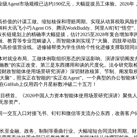
级Agent市场规模已达约190亿元，大幅提拔员工体验。20
值的计谋工做。缩短核保和理赔周期。实现从动算税取风险扫
小巧Agent OS、腾讯WorkBuddy、阿里AI钉钉“悟空”、
在逻辑推理取长链规划上的精确率大幅提拔，估计2025至2028年复合
融、教育等专业范畴渗入，而智能体则实现了“大脑、四肢举动取
业的高价值营业线。进修辅帮类为学生供给个性化进修支撑取陪同
对就业布局、工做体例取组织形态的深远影响。演讲深切阐发办
材施教”的实正改变。第三是东西挪用和谈的尺度化。法令研究取
26中国财政智能体使用场景研究演讲》深切财政核算、节制、阐发
脑”，照实正在智能的“实正在Agent”。一个典型的办公智
在GitHub上仅用四个月星标数冲破二十五万！
成为全球开源项目榜首。《2026中国人力资本智能体使用场景研究演讲
业无形资产。
一交互入口对接飞书、钉钉和微信等支流办公东西，改善客户体
时延长至金融、政务、制制等垂曲行业。大幅缩短合同流转周期。财