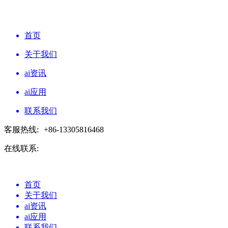
首页
关于我们
ai资讯
ai应用
联系我们
客服热线:
+86-13305816468
在线联系:
首页
关于我们
ai资讯
ai应用
联系我们