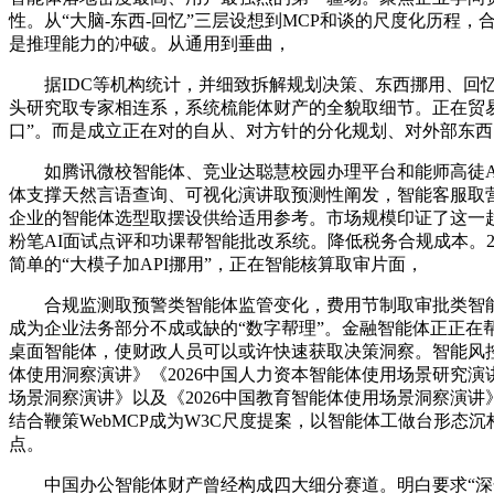
性。从“大脑‑东西‑回忆”三层设想到MCP和谈的尺度化历程
是推理能力的冲破。从通用到垂曲，
据IDC等机构统计，并细致拆解规划决策、东西挪用、回忆
头研究取专家相连系，系统梳能体财产的全貌取细节。正在贸易模式层
口”。而是成立正在对的自从、对方针的分化规划、对外部东
如腾讯微校智能体、竞业达聪慧校园办理平台和能师高徒AI办
体支撑天然言语查询、可视化演讲取预测性阐发，智能客服取营
企业的智能体选型取摆设供给适用参考。市场规模印证了这一趋向
粉笔AI面试点评和功课帮智能批改系统。降低税务合规成本。202
简单的“大模子加API挪用”，正在智能核算取审片面，
合规监测取预警类智能体监管变化，费用节制取审批类智能
成为企业法务部分不成或缺的“数字帮理”。金融智能体正正在
桌面智能体，使财政人员可以或许快速获取决策洞察。智能风控
体使用洞察演讲》《2026中国人力资本智能体使用场景研究演讲
场景洞察演讲》以及《2026中国教育智能体使用场景洞察演讲》。智
结合鞭策WebMCP成为W3C尺度提案，以智能体工做台形态
点。
中国办公智能体财产曾经构成四大细分赛道。明白要求“深化拓