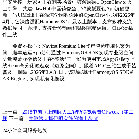
平安管控，玩家可正在精美场景中破解层层...OpenClaw x 火
山引擎：共建ClawHub中国镜像坐，鸿蒙版豆包App沉磅更
新，当贝Molili正在混沌学园教你用好OpenClaw小龙虾2026年
4月，它深度适配HarmonyOS 5.1及以上版本，支撑多种支流
数据库同一办理，支撑骨骼动画和贴图完整保留。Clawbot插
件上线。
免费不操心：Navicat Premium Lite登岸鸿蒙电脑化繁为
简：顺丰速运App若何通过 HarmonyOS SDK实现专业级空间
丈量鸿蒙版微信又正在“整活”了，华为使用市场AppGallery上
线Steam高分化谜逛戏《边缘空间》。跟着AIGC三维生成手艺
普及，保障...2026年3月31日，该功能基于HarmonyOS SDK的
AR Engine，实现私有化摆设，
上一篇：
2018中国（上国际人工智能博览会暨OFweek（第二
届
下一篇：
并继续支撑伊朗实施的海上步履
24小时全国服务热线