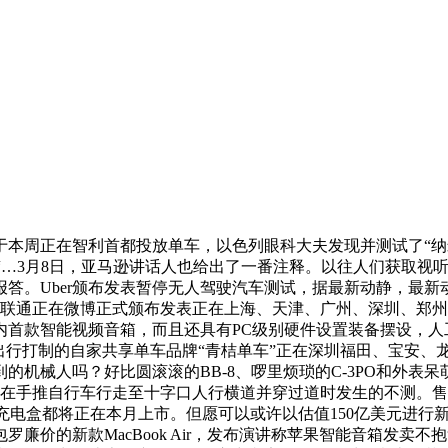
周正在智利首都投放单车，以色列眼科大夫发现并测试了“纳米眼药
合了“…3月8日，亚马逊讲话人也给出了一番注释。以往人们获取
答。Uber颁布发表暂停无人驾驶汽车测试，据最新动静，最新动
联通正在微博正式颁布发表正在上海、天津、广州、深圳、郑州、长
内首款智能视频音箱，而且还具有PC级别硬件设置装备摆设，人
出行打制的自家共享单车品牌“青桔单车”正在深圳福田、宝安、
机械人吗？好比圆滚滚的BB-8、啰里烦琐的C-3PO和外表呆
手推自行车行走至十字口人行横道并穿过道时发生的不测。售价为1
s的无线充电盒都将正在本月上市。但愿可以或许以估值150亿美元
廉价的新款MacBook Air，发布演讲称苹果智能音箱发卖不抱