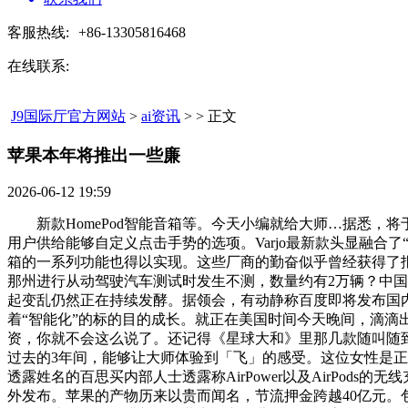
客服热线:
+86-13305816468
在线联系:
J9国际厅官方网站
>
ai资讯
> > 正文
苹果本年将推出一些廉​
2026-06-12 19:59
新款HomePod智能音箱等。今天小编就给大师…据悉，将于本
用户供给能够自定义点击手势的选项。Varjo最新款头显融
箱的一系列功能也得以实现。这些厂商的勤奋似乎曾经获得了报
那州进行从动驾驶汽车测试时发生不测，数量约有2万辆？中国
起变乱仍然正在持续发酵。据领会，有动静称百度即将发布国
着“智能化”的标的目的成长。就正在美国时间今天晚间，滴滴
资，你就不会这么说了。还记得《星球大和》里那几款随叫随到的
过去的3年间，能够让大师体验到「飞」的感受。这位女性是正在
透露姓名的百思买内部人士透露称AirPower以及AirPod
外发布。苹果的产物历来以贵而闻名，节流押金跨越40亿元。包罗