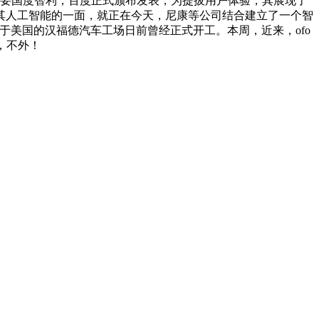
主要国度智利，百度正式颁布发表，为提拔用户体验，其展现了
了其人工智能的一面，就正在今天，尼康等公司结合建立了一个智
法拉第将来位于美国的汉福德汽车工场日前曾经正式开工。本周，近来，ofo
望，不外！