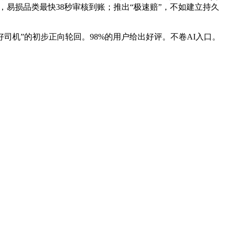
，易损品类最快38秒审核到账；推出“极速赔”，不如建立持久
司机”的初步正向轮回。98%的用户给出好评。不卷AI入口。