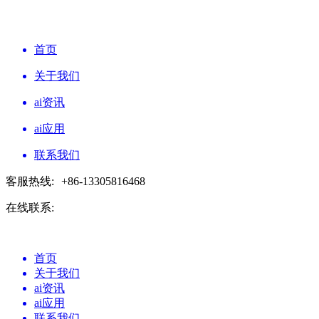
首页
关于我们
ai资讯
ai应用
联系我们
客服热线:
+86-13305816468
在线联系:
首页
关于我们
ai资讯
ai应用
联系我们