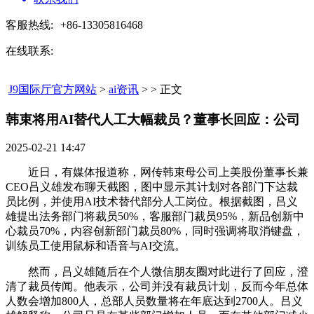
客服热线:
+86-13305816468
在线联系:
J9国际厅官方网站
>
ai资讯
> > 正文
韩束将用AI替代人工大幅裁员？董事长回应：公司​
2025-02-21 14:47
近日，有媒体报道称，网传韩束母公司上美股份董事长兼
CEO吕义雄发布聊天截图，图中显示其计划对各部门下达裁
员比例，并使用AI技术替代部分人工岗位。根据截图，吕义
雄提出法务部门将裁员50%，客服部门裁员95%，新品创新中
心裁员70%，内容创新部门裁员80%，同时强调将取消键盘，
训练员工使用鼠标和语音与AI交流。
然而，吕义雄随后在个人微信朋友圈对此进行了回应，澄
清了裁员传闻。他表示，公司并没有裁员计划，反而今年总体
人数会增加800人，总部人员数量将在年底达到2700人。吕义