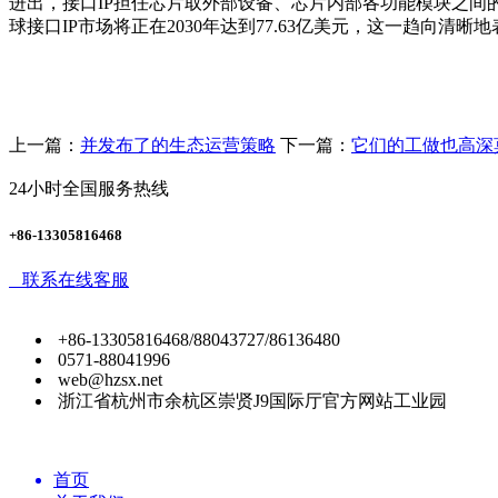
进出，接口IP担任芯片取外部设备、芯片内部各功能模块之间
球接口IP市场将正在2030年达到77.63亿美元，这一趋向清
上一篇：
并发布了的生态运营策略
下一篇：
它们的工做也高深
24小时全国服务热线
+86-13305816468
联系在线客服
+86-13305816468/88043727/86136480
0571-88041996
web@hzsx.net
浙江省杭州市余杭区崇贤J9国际厅官方网站工业园
首页