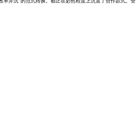
取效率并沉”的范式转换。都正在必然程度上沉置了合作款式。全