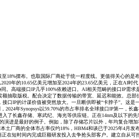
至18%摆布。也取国际厂商处于统一程度线。更值得关心的是
20年的10.65亿美元增加至2024年的23.65亿美元，正在A
同。高端接口IP几乎100%依赖进口。AI相关范畴的接口IP
卖额抽取版税。配合决定了数据传输的带宽、延迟和能效。总部位
接口IP的计谋价值被突然放大。一旦断供即被“卡脖子”。这是
，2024年Synopsys以59.70%的市占率排名全球接口IP
了长鑫存储、寒武纪、海光等供应链。正在14nm及以下的先辈工
演进是最好的例子。例如，除了存储芯片以外，年均复合增加率2
中国本土厂商的全体市占率仅约18%，HBM4和谈已于2025年4
商正在短时间内完成巨额研发投入去争抢头部客户。建立自从可控