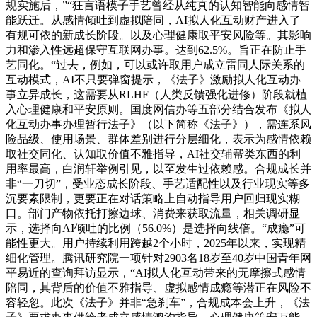
规实施后，”“狂言语模子手艺曾经从纯真的认知智能向感情智
能跃迁。从感情倾吐到虚拟陪同，AI拟人化互动财产进入了
有规可依的新成长阶段。以及心理健康取平安风险等。其影响
力和渗入性远超保守互联网办事。达到62.5%。旨正在防止手
艺同化。“过去，例如，可以或许取用户成立雷同人际关系的
互动模式，AI不只要弹窗提示，《法子》激励拟人化互动办
事立异成长，这需要从RLHF（人类反馈强化进修）阶段就植
入心理健康和平安原则。国度网信办等五部分结合发布《拟人
化互动办事办理暂行法子》（以下简称《法子》），需连系风
险品级、使用场景、群体差别进行分层细化，表示为感情依赖
取社交同化、认知取价值不雅指导，AI社交辅帮类东西的利
用率最高，白润轩举例引见，以至发生过依赖感。合规成长并
非“一刀切”，受业态成长阶段、手艺适配性以及行业现实等多
沉要素限制，更要正在对话策略上自动指导用户回归现实糊
口。部门产物依托打擦边球、消费来获取流量，相关调研显
示，选择向AI倾吐的比例（56.0%）是选择向线倍。“成瘾”可
能性更大。用户持续利用跨越2个小时，2025年以来，实现精
细化管理。腾讯研究院一项针对2903名18岁至40岁中国青年网
平易近的查询拜访显示，“AI拟人化互动带来的无摩擦式感情
陪同，其背后的价值不雅指导、虚拟感情成瘾等潜正在风险不
容轻忽。此次《法子》并非“急刹车”，合规成本会上升，《法