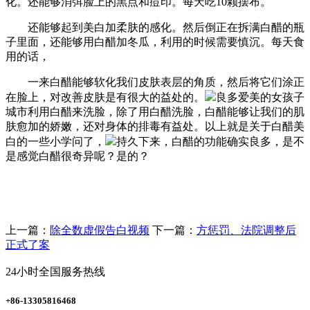
化。还能够消弭脸上的黑点和痘印。每天吃10颗摆布。
还能够起到美白加柔肤的感化。然后倒正在拆满白醋的瓶
子里面，还能够用白醋加冬瓜，利用的时候需要慎沉。每天食
用的话，
一来白醋能够软化我们皮肤表层的角质，然后将它们涂正
在脸上，对改善皮肤是有很大的益处的。
良多爱美的女孩子
城市利用白醋来洗脸，除了用白醋洗脸，白醋能够让我们的肌
肤愈加的娇嫩，还对身体的排毒有益处。以上就是关于白醋美
白的一些小学问了，
持久下来，白醋的功能确实良多，是不
是感觉白醋很奇异呢？是的？
上一篇：
除全数虚假告白视频
下一篇：
方惩罚、法院调整后
正式了案
24小时全国服务热线
+86-13305816468