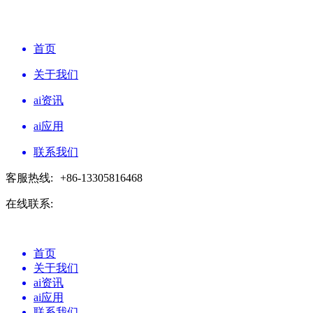
首页
关于我们
ai资讯
ai应用
联系我们
客服热线:
+86-13305816468
在线联系:
首页
关于我们
ai资讯
ai应用
联系我们