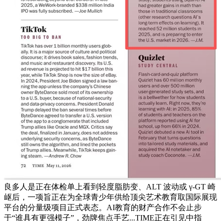
良多人是正在体检单上看到轻度脂肪变、ALT 波动或 γ-GT 崎
岖后，一项旨正在为全球青少年供给顶尖艺术教育取国际展现
平台的分量级项目正式表态。AI教育的财产合作不会止步
于“谁具有更强模子”，劲牌焦点手艺...TIME正在引见中指