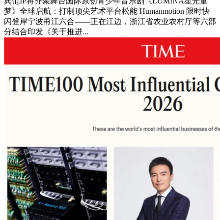
典范IP将齐聚舞台国际原创青少年音乐剧《LUMINA星光童
梦》全球启航：打制顶尖艺术平台松能 Humanmotion 限时快
闪登岸宁波甬江六合——正在江边，浙江省农业农村厅等六部
分结合印发《关于推进...