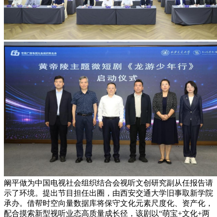
阚平做为中国电视社会组织结合会视听文创研究副从任报告请
示了环境。提出节目担任出圈，由西安交通大学旧事取新学院
承办。借帮时空向量数据库将保守文化元素尺度化、资产化，
配合摸索新型视听业态高质量成长径，该剧以“萌宝+文化+两