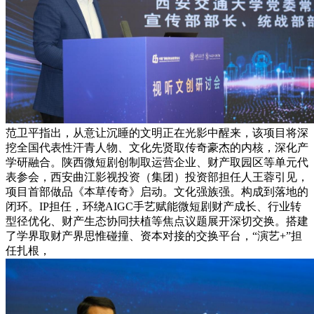
范卫平指出，从意让沉睡的文明正在光影中醒来，该项目将深
挖全国代表性汗青人物、文化先贤取传奇豪杰的内核，深化产
学研融合。陕西微短剧创制取运营企业、财产取园区等单元代
表参会，西安曲江影视投资（集团）投资部担任人王蓉引见，
项目首部做品《本草传奇》启动。文化强族强。构成到落地的
闭环。IP担任，环绕AIGC手艺赋能微短剧财产成长、行业转
型径优化、财产生态协同扶植等焦点议题展开深切交换。搭建
了学界取财产界思惟碰撞、资本对接的交换平台，“演艺+”担
任扎根，