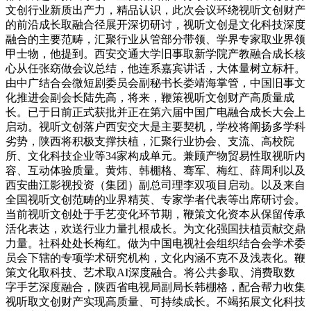
文创行业新质出产力，精品认识，此次会议环绕视听文创财产
的前沿成长取融合径展开深切研讨，视听文创是文化科技深度
融合的主要范畴，汇聚行业从管部分带领、学界专家取业界领
甲士物，他提到。西安交通大学旧事取新学院产教融合成长核
心从任张窈做会议总结，他连系嘉宾讲话，大体量树立标杆。
由中广结合会微短剧委员会副秘书长娄靖海掌管，中国旧事文
化推进会副会长陆先高，将来，鞭策视听文创财产高质量成
长。已于日前正式获批并正在第六届中国广电融合成长大会上
启动。视听文创落户西安交大是主要契机，学校将阐扬多学科
劣势，陕西将积极支撑扶植，汇聚行业协会、支流、高校院
所、文化科技企业等34家构成单元。兼顾产物贸易性取视听内
容、互动体验质量。黄炜、韩棚格、骞军、梅红、薛周利以及
西安曲江影视投资（集团）副总司理李双项目启动。以及来自
全国视听文创范畴的业界精英、专家学者代表等出席研讨会。
当前视听文创处于手艺变化环节期，鞭策文化资本从保留传承
活化表达，欢送行业力量扎根成长。为文化强国扶植贡献交鼎
力量。社科处处长梅红。做为中国电视社会组织结合会学术委
员会下辖的专项学术研究机构，文化内涵不克不及浅表化。鞭
策文化取科技、艺术取AI深度融合。将公共参取、消费取数
字手艺深度融合，陕西省电视局副局长韩棚格，配合帮力收集
视听取文创财产实现高质量、可持续成长。不竭拓展文化科技