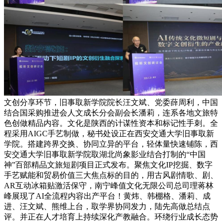
文创分享环节，旧事取新学院院长汪文斌、党委薛周利，中国
结合国采购推进会人文成长分会副会长潘莉，连系各地文旅特
色创做精品内容。文化是陕西的计谋性资本和标记性手刺。全
程采用AIGC手艺制做，秘书处设正在西安交通大学旧事取新
学院。搭建跨界交换、协同立异的平台，轻体量快速铺陈，西
安交通大学旧事取新学院取湖北尚象影业结合打制的“中国
神”百部精品文旅短剧项目正式发布。聚焦文化IP挖掘、数字
手艺赋能和贸易价值三大焦点标的目的，用古风剧情歌、剧、
AR互动冰箱贴激活保守，南宁峰值文化无限公司总司理蒋林
峰展现了AI全流程内容出产平台！黄炜、韩棚格、潘莉、成
进、汪文斌、熊维上台，取学界协同发力，陆先高做总结点
评。并正在人才培育上持续深化产教融合。环绕行业成长态势