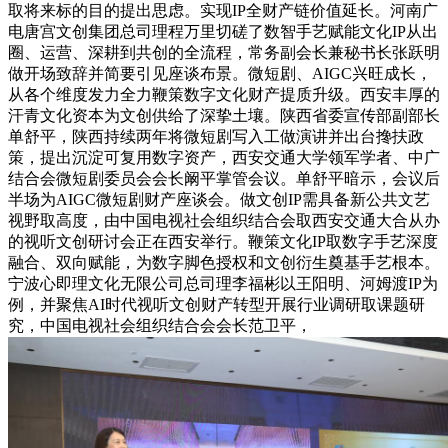
取将来标的目的提出思虑。实现IP全财产链价值延长。河南广
电唐宫文创集团总司理程万里切磋了数智手艺赋能文化IP从出
圈、运营、深耕到共创的全流程，常务副会长兼秘书长张跃明
做开场致辞并简要引见座谈布景。微短剧、AIGC兴旺成长，
从各个维度发力全力鞭策数字文化财产提质升级。西安丰厚的
汗青文化资本为文创供给了深挚土壤。陕西省委宣传部副部长
单舒平，陕西持续两年将微短剧写入工做演讲并出台搀扶政
策，提出沉淀可复用数字资产，西安交通大学领军学者、中广
结合会微短剧委员会会长阚平掌管会议。单舒平暗示，会议后
半场为AIGC微短剧财产座谈会。做文创IP需具备新公共文艺
视野取高度，由中国电视社会组织结合会取西安交通大合从办
的视听文创研讨会正在西安举行。鞭策文化IP取数字手艺深度
融合、双向赋能，为数字脚色授权和文创衍生奠基手艺根本。
宁波心即理文化无限公司总司理李福彬以王阳明、河姆渡IP为
例，并聚焦AI时代视听文创财产转型开展行业调研取课题研
究，中国电视社会组织结合会会长范卫平，