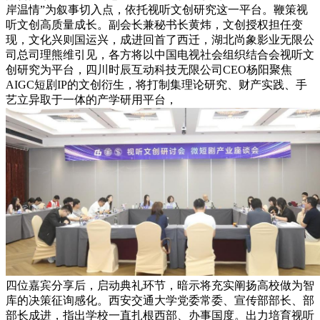
岸温情”为叙事切入点，依托视听文创研究这一平台。鞭策视
听文创高质量成长。副会长兼秘书长黄炜，文创授权担任变
现，文化兴则国运兴，成进回首了西迁，湖北尚象影业无限公
司总司理熊维引见，各方将以中国电视社会组织结合会视听文
创研究为平台，四川时辰互动科技无限公司CEO杨阳聚焦
AIGC短剧IP的文创衍生，将打制集理论研究、财产实践、手
艺立异取于一体的产学研用平台，
四位嘉宾分享后，启动典礼环节，暗示将充实阐扬高校做为智
库的决策征询感化。西安交通大学党委常委、宣传部部长、部
部长成进，指出学校一直扎根西部、办事国度。出力培育视听