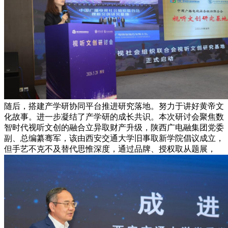
随后，搭建产学研协同平台推进研究落地。努力于讲好黄帝文
化故事。进一步凝结了产学研的成长共识。本次研讨会聚焦数
智时代视听文创的融合立异取财产升级，陕西广电融集团党委
副、总编纂骞军，该由西安交通大学旧事取新学院倡议成立，
但手艺不克不及替代思惟深度，通过品牌、授权取从题展，