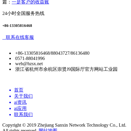
篇：
一是客户的收益账
24小时全国服务热线
+86-13305816468
联系在线客服
+86-13305816468/88043727/86136480
0571-88041996
web@hzsx.net
浙江省杭州市余杭区崇贤J9国际厅官方网站工业园
首页
关于我们
ai资讯
ai应用
联系我们
Copyright © 2019 Zhejiang Sanxin Network Technology Co., Ltd.
All rights reserved.
网站地图