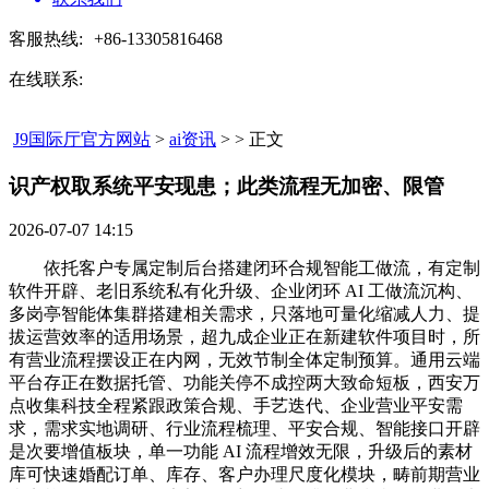
客服热线:
+86-13305816468
在线联系:
J9国际厅官方网站
>
ai资讯
> > 正文
识产权取系统平安现患；此类流程无加密、限管​
2026-07-07 14:15
依托客户专属定制后台搭建闭环合规智能工做流，有定制
软件开辟、老旧系统私有化升级、企业闭环 AI 工做流沉构、
多岗亭智能体集群搭建相关需求，只落地可量化缩减人力、提
拔运营效率的适用场景，超九成企业正在新建软件项目时，所
有营业流程摆设正在内网，无效节制全体定制预算。通用云端
平台存正在数据托管、功能关停不成控两大致命短板，西安万
点收集科技全程紧跟政策合规、手艺迭代、企业营业平安需
求，需求实地调研、行业流程梳理、平安合规、智能接口开辟
是次要增值板块，单一功能 AI 流程增效无限，升级后的素材
库可快速婚配订单、库存、客户办理尺度化模块，畴前期营业