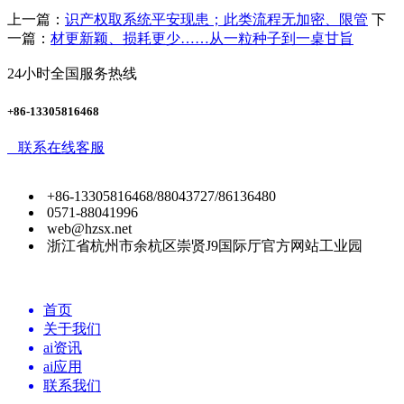
上一篇：
识产权取系统平安现患；此类流程无加密、限管
下
一篇：
材更新颖、损耗更少……从一粒种子到一桌甘旨
24小时全国服务热线
+86-13305816468
联系在线客服
+86-13305816468/88043727/86136480
0571-88041996
web@hzsx.net
浙江省杭州市余杭区崇贤J9国际厅官方网站工业园
首页
关于我们
ai资讯
ai应用
联系我们