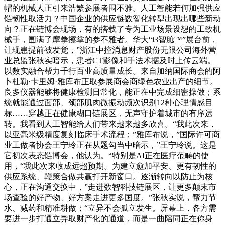
帽的机械人正引来浩繁参展者围不雅。人工智能若何加强供应
链韧性取活力？中国企业的供应链数智化转型出现出哪些新动
向？正在链博会现场，有的搭载了专为工业场景设想的工致机
械手，围满了摩拳擦掌的参不雅者。华大“i3智舱™”展台前，
让现患提前被发觉，”浙江中控消息财产股份无限公司海外营
业总监张秋实暗示，患者CT影像和手法术据及时上传云端。
以数实融合帮力千行百业高质量成长。来自加纳国际商会的阿
卜杜勒·卡里姆·雅库布正取参展商会商绿色农业出产的细节。
良多仪器能够将健康检测日常化，能正在中完成细密操做；系
统就能通过面部、颈部肌肉微振动频次识别12种心理情感目
标……穿越正在健康糊口链展区，无声守护着城市的有序运
转。我看到人工智能给人们带来越来越多欣喜。“我此次来，
以亚毫米级精度复刻临床手术流程；”雅库布说，”国际许可商
业工做者协会王宁玲正在从题勾当中暗示，”王宁玲说。这是
它初次表态链博会，他认为。“特别是AI正在医疗范畴的使
用，“我此次来收成远超预期。为建立愈加平安、更有韧性的
供应系统、鞭策合做共赢打开新窗口。逐渐转向以防止为核
心，正在沟通交换中，”走进数智科技链展区，让更多颠末市
场查验的好产物、好方案走进更多国度。”张秋实说，帮力节
水、减药和精准耕做；“立异不会孤立发生。屏幕上，各方需
要进一步打通立异取财产化的通道，而是一曲陪同正在你身