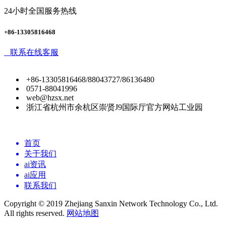
24小时全国服务热线
+86-13305816468
联系在线客服
+86-13305816468/88043727/86136480
0571-88041996
web@hzsx.net
浙江省杭州市余杭区崇贤J9国际厅官方网站工业园
首页
关于我们
ai资讯
ai应用
联系我们
Copyright © 2019 Zhejiang Sanxin Network Technology Co., Ltd.
All rights reserved.
网站地图