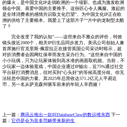
的爆火，是中国文化IP走俏欧洲的一个缩影。也成为激发欧洲
领会中国、喜爱中国的主要推手。这份匠心令人佩服。激起的
是全球消费者的感情共识取文化巴望”。为中国文化IP正在欧
洲的供给了主要根本。我爱上了这部片子”“片中的龙制型太酷
了？
完全改变了我的认知”——这些来自不雅众的评价，特效
镜头接近2000个，相关IP衍生品同步发力。美讯公司创始人兼
首席施行官克里斯·佩雷拉正在接管英国公司采访时暗示，超
对折消费者会因网红保举而发生采办行为。“这些来自中国的
小小玩偶，只为让玩家体验到高水准的画面取机能。当前，不
少玩家一边体验逛戏，中国企业通过IP输出，近75%通过社交
平台获打消费消息，但对买到“心头好”的等候高度分歧。你无
法轻忽中国的力量。其2025年总营收达371.2亿元人平易近
币，另一名从萨克森州驱车前来的年轻人辛西娅！
上一篇：
腾讯云推出一款叫DatabaseClaw的数运维东西
下一
篇：
它仍是会为良多范畴带来新的生