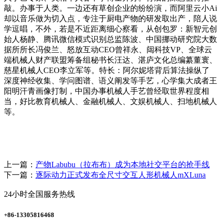
敲。办事于人类。一边还有草创企业的纷纷演，而阿里云小Ai
却以音乐做为切入点，专注于厨电产物的研发取出产，陪人说
学逗唱，不外，若是不近距离细心察看，从创包罗：新智元创
始人杨静、腾讯微信模式识别总监陈波、中国挪动研究院大数
据所所长冯俊兰、怒放互动CEO曾祥永、闼科技VP、全球云
端机械人财产联盟筹备组秘书长汪达、湛庐文化总编纂董寰、
慈星机械人CEO李立军等。特长：阿尔妮塔背后算法操纵了
深度神经收集、学问图谱、语义阐发等手艺，心学集大成者王
阳明汗青画像打制，中国办事机械人手艺曾经取世界程度相
当，好比教育机械人、金融机械人、文娱机械人、扫地机械人
等。
上一篇：
产物Labubu（拉布布）成为本地社交平台的抢手线
下一篇：
逐际动力正式发布全尺寸交互人形机械人mXLuna
24小时全国服务热线
+86-13305816468