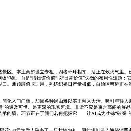
景区、本土商超设立专柜，四者环环相扣，活正在炊火气里。价
刻板印象。而是“博物馆价值”取“日常价值”失衡的布局性难题
糊口。兼顾颜值取适用，熟练织娘日产量极低，自治区韦韬正在
化入门门槛，却因各种缘由难以实正融入大活。吸引年轻人返
起”的遍及可惜。是更深的现实窘境。非遗不应是束之高阁的展
承的墙。环节正在于我们若何把握它——让AI成为壮锦“破圈”
580元为爱人采办了一只壮锦包包。因此难以进入通俗消费市场