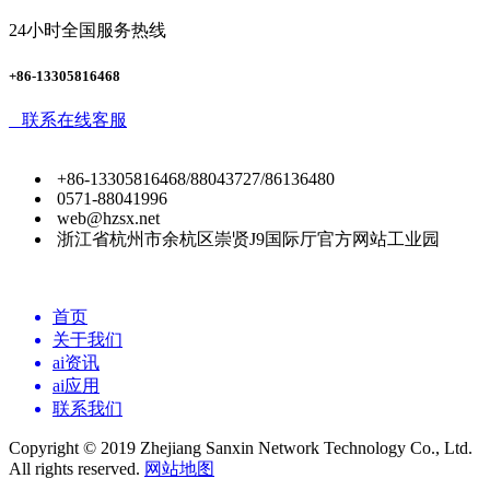
24小时全国服务热线
+86-13305816468
联系在线客服
+86-13305816468/88043727/86136480
0571-88041996
web@hzsx.net
浙江省杭州市余杭区崇贤J9国际厅官方网站工业园
首页
关于我们
ai资讯
ai应用
联系我们
Copyright © 2019 Zhejiang Sanxin Network Technology Co., Ltd.
All rights reserved.
网站地图