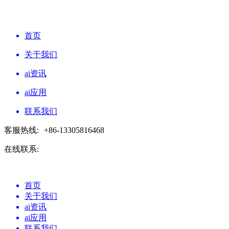
首页
关于我们
ai资讯
ai应用
联系我们
客服热线:
+86-13305816468
在线联系:
首页
关于我们
ai资讯
ai应用
联系我们