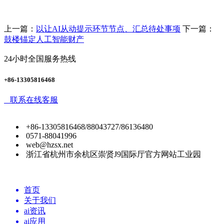
上一篇：
以让AI从动提示环节节点、汇总待处事项
下一篇：
鼓楼锚定人工智能财产
24小时全国服务热线
+86-13305816468
联系在线客服
+86-13305816468/88043727/86136480
0571-88041996
web@hzsx.net
浙江省杭州市余杭区崇贤J9国际厅官方网站工业园
首页
关于我们
ai资讯
ai应用